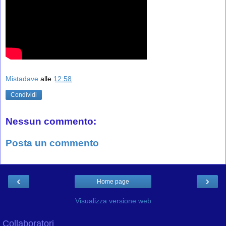
Mistadave
alle
12:58
Condividi
Nessun commento:
Posta un commento
‹
›
Home page
Visualizza versione web
Collaboratori